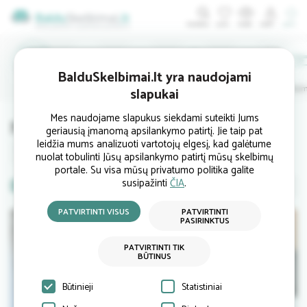
ĮDĖTI
BalduSkelbimai.lt yra naudojami
Virtuvės
Valgomojo
Miegamojo
Vaikų
Vonios
Prieškam
slapukai
Mes naudojame slapukus siekdami suteikti Jums
Nauji virtuvės baldai kėdainiuose
geriausią įmanomą apsilankymo patirtį. Jie taip pat
leidžia mums analizuoti vartotojų elgesį, kad galėtume
Virtuvės baldų komplektai
Virtuvės spintelės
Stalai
K
nuolat tobulinti Jūsų apsilankymo patirtį mūsų skelbimų
portale. Su visa mūsų privatumo politika galite
susipažinti
ČIA
.
Nauji
Naudoti
baldai
PATVIRTINTI VISUS
PATVIRTINTI
baldai
PASIRINKTUS
PATVIRTINTI TIK
BŪTINUS
Būtinieji
Statistiniai