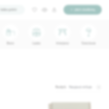
Ieško pirkti
Įdėti skelbimą
Biuro
Lauko
Interjerui
Šviestuvai