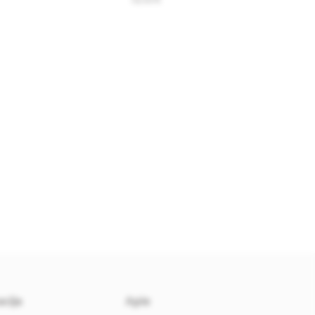
74.00 €
cija
Apie