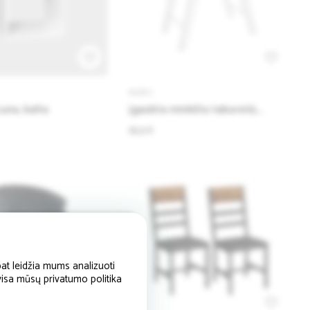
KĖDĖS
una, balta
Įgaubta minkšta taburetė,
baltos spalvos
85.51 €
at leidžia mums analizuoti
 visa mūsų privatumo politika