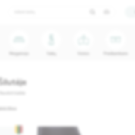
Miegamojo
Vaikų
Vonios
Prieškambario
Šilutėje
Naudoti baldai
linti filtrus