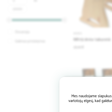
iki
Dovanoja
KĖDĖS
NR113 drmx taburetė
Galimas pristatymas
25.00 €
Mes naudojame slapukus si
vartotojų elgesį, kad galėt