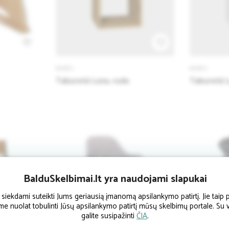
1
KĖDĖS
KĖDĖS
Taburetė Luna, ruda
Taburetė L
BalduSkelbimai.lt yra naudojami slapukai
ekdami suteikti Jums geriausią įmanomą apsilankymo patirtį. Jie taip p
ume nuolat tobulinti Jūsų apsilankymo patirtį mūsų skelbimų portale. Su
galite susipažinti
ČIA
.