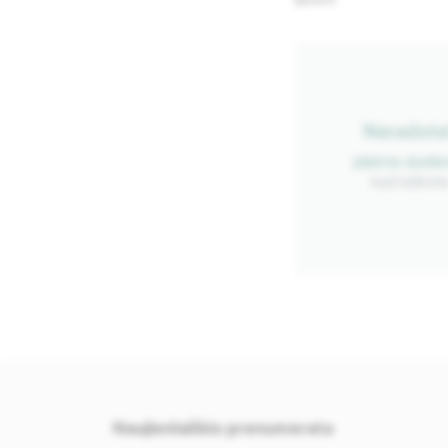
58.00 €
Neradote
Įdėkite skelbi
kad ieškot
Naujienlaiškio prenumerata