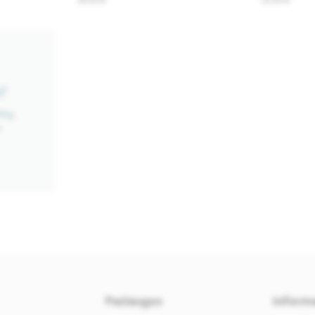
76.00 €
72.00 €
?
mą,
e
Paslaugos
Informa