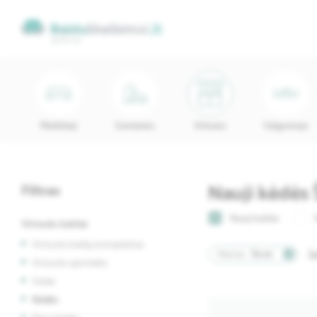
Minkštieji
Svetainės
Virtuvės
Valgomojo
Nauji kėdės 
Filtras
Nauji baldai
Virtuvės baldai
Virtuvės baldų komplektai
Miestas:
Šilutė
Ša
Virtuvės spintelės
Stalai
Kėdės