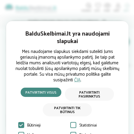
ĮDĖTI
PARDUODAMŲ BALDŲ KATEGORIJOS
BalduSkelbimai.lt yra naudojami
Baldų projektavimas,
slapukai
Įdėti paslaugą
dizainas Kaune
Mes naudojame slapukus siekdami suteikti Jums
geriausią įmanomą apsilankymo patirtį. Jie taip pat
leidžia mums analizuoti vartotojų elgesį, kad galėtume
s
Baldų projektavimas, dizainas
Baldų gamyba
Minkštų ba
nuolat tobulinti Jūsų apsilankymo patirtį mūsų skelbimų
portale. Su visa mūsų privatumo politika galite
Miestas:
susipažinti
ČIA
.
PATVIRTINTI VISUS
PATVIRTINTI
PASIRINKTUS
PATVIRTINTI TIK
BŪTINUS
Būtinieji
Statistiniai