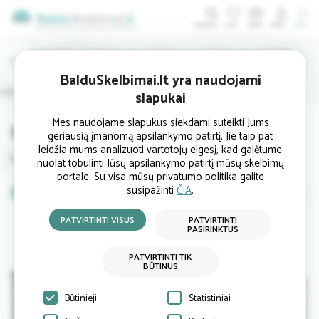
ĮDĖTI
IEŠKO
PIRKTI
BalduSkelbimai.lt yra naudojami
rieškambario
Biuro
Lauko
Interjerui
Šviestuvai
slapukai
Mes naudojame slapukus siekdami suteikti Jums
Nauji Žurnaliniai staliukai
geriausią įmanomą apsilankymo patirtį. Jie taip pat
leidžia mums analizuoti vartotojų elgesį, kad galėtume
Lentynos
Spintos
Komodos
Žurnaliniai staliukai
nuolat tobulinti Jūsų apsilankymo patirtį mūsų skelbimų
portale. Su visa mūsų privatumo politika galite
susipažinti
ČIA
.
Nauji
Naudoti
baldai
PATVIRTINTI VISUS
PATVIRTINTI
baldai
PASIRINKTUS
PATVIRTINTI TIK
BŪTINUS
Būtinieji
Statistiniai