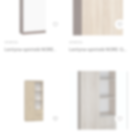
1
SPINTOS
SPINTOS
Lentyna-spintelė NORE
Lentyna-spintelė NORE CLP
R80 CLP, tamsiai
R60, tamsiai rudos/ąžuolo
rudos/baltos spalvos
spalvos
1