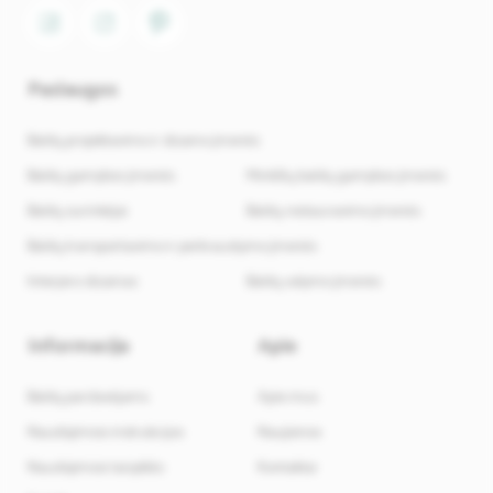
Paslaugos
Baldų projektavimo ir dizaino įmonės
Baldų gamybos įmonės
Minkštų baldų gamybos įmonės
Baldų surinkėjai
Baldų restauravimo įmonės
Baldų transportavimo ir perkraustymo įmonės
Interjero dizainas
Baldų valymo įmonės
Informacija
Apie
Baldų pardavėjams
Apie mus
Naudojimosi instrukcijos
Naujienos
Naudojimosi taisyklės
Kontaktai