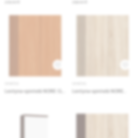
205.00 €
299.00 €
SPINTOS
SPINTOS
Lentyna-spintelė NORE CLP
Lentyna-spintelė NORE
R60, rudos spalvos
R60 CLP, ąžuolo spalvos