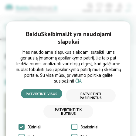
ĮDĖTI
IEŠKO
PIRKTI
BalduSkelbimai.lt yra naudojami
rieškambario
Biuro
Lauko
Interjerui
Šviestuvai
slapukai
Mes naudojame slapukus siekdami suteikti Jums
Naujos spintos
geriausią įmanomą apsilankymo patirtį. Jie taip pat
leidžia mums analizuoti vartotojų elgesį, kad galėtume
Lentynos
Spintos
Komodos
Žurnaliniai staliukai
nuolat tobulinti Jūsų apsilankymo patirtį mūsų skelbimų
portale. Su visa mūsų privatumo politika galite
susipažinti
ČIA
.
Nauji
Naudoti
baldai
PATVIRTINTI VISUS
PATVIRTINTI
baldai
PASIRINKTUS
PATVIRTINTI TIK
BŪTINUS
Būtinieji
Statistiniai