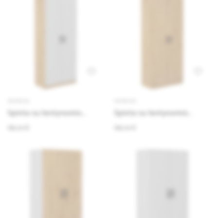
SPINTOS
SPINTOS
Spinta su lentynomis
Spinta su lentynomis
MALTA MT12 ąžuolas
MALTA MT12 ąžuolas
185.00 €
185.00 €
artisan / šviesiai pilka
artisan