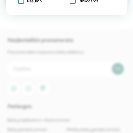
Našumo
Rinkodaros
Naujienlaiškio prenumerata
Prenumeruokite naujausius baldų skelbimus.
Paslaugos
Baldų projektavimo ir dizaino įmonės
Baldų gamybos įmonės
Minkštų baldų gamybos įmonės