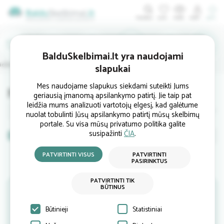
ĮDĖTI
IEŠKO
PIRKTI
BalduSkelbimai.lt yra naudojami
rieškambario
Biuro
Lauko
Interjerui
Šviestuvai
slapukai
Mes naudojame slapukus siekdami suteikti Jums
Nauji kilimai kaune
geriausią įmanomą apsilankymo patirtį. Jie taip pat
leidžia mums analizuoti vartotojų elgesį, kad galėtume
Sieniniai laikrodžiai
Paveikslai
Veidrodžiai
Žvakės ir žv
nuolat tobulinti Jūsų apsilankymo patirtį mūsų skelbimų
portale. Su visa mūsų privatumo politika galite
susipažinti
ČIA
.
Nauji
Naudoti
baldai
PATVIRTINTI VISUS
PATVIRTINTI
baldai
PASIRINKTUS
Skelbimų pagal Jūsų pateiktą užklausą šiuo metu nėra.
PATVIRTINTI TIK
BŪTINUS
Jeigu turite baldų kuriuos norite parduoti - įdėkite savo
parduodamo baldo skelbimą
ČIA
arba prenumeruokite
naujienlaiškį kuriuo gausite Jums aktualius skelbimus.
Būtinieji
Statistiniai
Naujienlaiškį prenumeruoti galite paspaudę
ČIA
.