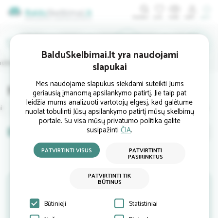
ĮDĖTI
IEŠKO
PIRKTI
BalduSkelbimai.lt yra naudojami
rieškambario
Biuro
Lauko
Interjerui
Šviestuvai
slapukai
Mes naudojame slapukus siekdami suteikti Jums
Naujos Žvakės ir žvakidės
geriausią įmanomą apsilankymo patirtį. Jie taip pat
leidžia mums analizuoti vartotojų elgesį, kad galėtume
i
Žvakės ir žvakidės
Vazos
Dekoracijos
Gėlių stovai
nuolat tobulinti Jūsų apsilankymo patirtį mūsų skelbimų
portale. Su visa mūsų privatumo politika galite
susipažinti
ČIA
.
Nauji
Naudoti
baldai
PATVIRTINTI VISUS
PATVIRTINTI
baldai
PASIRINKTUS
Skelbimų pagal Jūsų pateiktą užklausą šiuo metu nėra.
PATVIRTINTI TIK
BŪTINUS
Jeigu turite baldų kuriuos norite parduoti - įdėkite savo
parduodamo baldo skelbimą
ČIA
arba prenumeruokite
naujienlaiškį kuriuo gausite Jums aktualius skelbimus.
Būtinieji
Statistiniai
Naujienlaiškį prenumeruoti galite paspaudę
ČIA
.