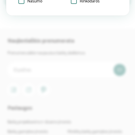
Našumo
Rinkodaros
Naujienlaiškio prenumerata
Prenumeruokite naujausius baldų skelbimus.
Paslaugos
Baldų projektavimo ir dizaino įmonės
Baldų gamybos įmonės
Minkštų baldų gamybos įmonės