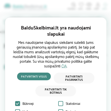
ĮDĖTI
IEŠKO
PIRKTI
BalduSkelbimai.lt yra naudojami
rieškambario
Biuro
Lauko
Interjerui
Šviestuvai
slapukai
Mes naudojame slapukus siekdami suteikti Jums
Nauji lauko baldai biržuose
geriausią įmanomą apsilankymo patirtį. Jie taip pat
leidžia mums analizuoti vartotojų elgesį, kad galėtume
Lauko baldų komplektai
Foteliai, sofos
Kėdės
Stalai
nuolat tobulinti Jūsų apsilankymo patirtį mūsų skelbimų
portale. Su visa mūsų privatumo politika galite
susipažinti
ČIA
.
Nauji
Naudoti
baldai
PATVIRTINTI VISUS
PATVIRTINTI
baldai
PASIRINKTUS
PATVIRTINTI TIK
BŪTINUS
Būtinieji
Statistiniai