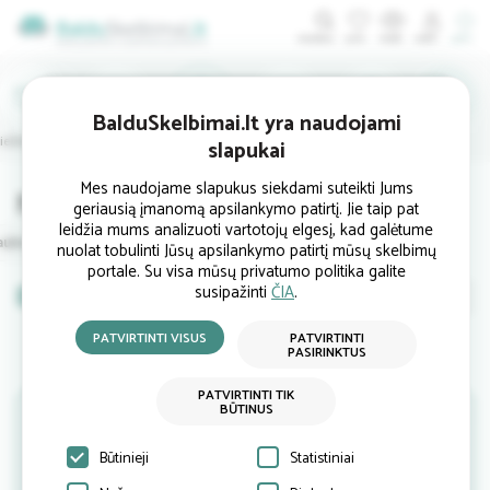
ĮDĖTI
IEŠKO
PIRKTI
BalduSkelbimai.lt yra naudojami
rieškambario
Biuro
Lauko
Interjerui
Šviestuvai
slapukai
Mes naudojame slapukus siekdami suteikti Jums
Nauji suolai, daiktadėžės
geriausią įmanomą apsilankymo patirtį. Jie taip pat
leidžia mums analizuoti vartotojų elgesį, kad galėtume
klaipėdoje
auko skėčiai
Suolai, daiktadėžės
Lauko baldų uždangalai
nuolat tobulinti Jūsų apsilankymo patirtį mūsų skelbimų
portale. Su visa mūsų privatumo politika galite
susipažinti
ČIA
.
Nauji
Naudoti
baldai
PATVIRTINTI VISUS
PATVIRTINTI
baldai
PASIRINKTUS
Skelbimų pagal Jūsų pateiktą užklausą šiuo metu nėra.
PATVIRTINTI TIK
BŪTINUS
Jeigu turite baldų kuriuos norite parduoti - įdėkite savo
parduodamo baldo skelbimą
ČIA
arba prenumeruokite
naujienlaiškį kuriuo gausite Jums aktualius skelbimus.
Būtinieji
Statistiniai
Naujienlaiškį prenumeruoti galite paspaudę
ČIA
.