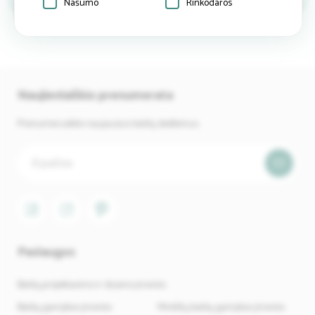
Našumo
Rinkodaros
Naujienlaiškio prenumerata
Prenumeruokite naujausius baldų skelbimus.
Paslaugos
Baldų projektavimo ir dizaino įmonės
Baldų gamybos įmonės
Minkštų baldų gamybos įmonės