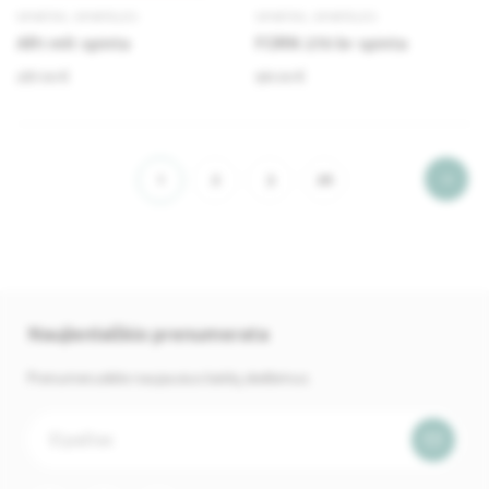
SPINTOS, SPINTELĖS
SPINTOS, SPINTELĖS
AR1 mlt spinta
FORN 270 br spinta
287.00 €
561.00 €
1
2
3
26
Kitas
puslapis
Naujienlaiškio prenumerata
Prenumeruokite naujausius baldų skelbimus.