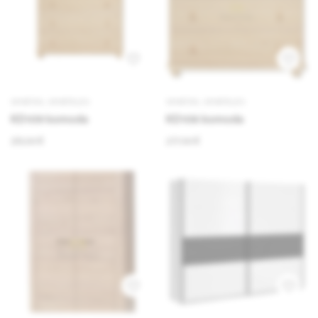
SPINTOS, SPINTELĖS
SPINTOS, SPINTELĖS
KD109 komoda
KD106 komoda
375.00 €
277.00 €