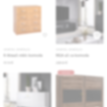
SPINTOS, SPINTELĖS
SPINTOS, SPINTELĖS
K-8044S mblc komoda
REJA 4S ca komoda
117.70 €
258.00 €
ATPIGO