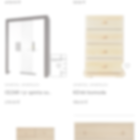
409.00 €
59.92 €
2
SPINTOS, SPINTELĖS
SPINTOS, SPINTELĖS
CEZAR 1 jr spinta su
KD161 komoda
veidrodžiu
276.00 €
189.00 €