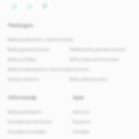
Paslaugos
Baldų projektavimo ir dizaino įmonės
Baldų gamybos įmonės
Minkštų baldų gamybos įmonės
Baldų surinkėjai
Baldų restauravimo įmonės
Baldų transportavimo ir perkraustymo įmonės
Interjero dizainas
Baldų valymo įmonės
Informacija
Apie
Baldų pardavėjams
Apie mus
Naudojimosi instrukcijos
Naujienos
Naudojimosi taisyklės
Kontaktai