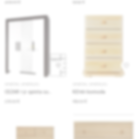
409.00 €
59.92 €
2
SPINTOS, SPINTELĖS
SPINTOS, SPINTELĖS
CEZAR 1 jr spinta su
KD161 komoda
veidrodžiu
276.00 €
189.00 €