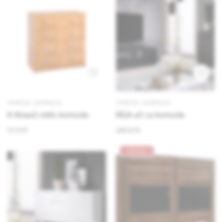
SPINTOS, SPINTELĖS
SPINTOS, SPINTELĖS
K-8044S mblc komoda
REJA 4S ca komoda
117.70 €
258.00 €
ATPIGO