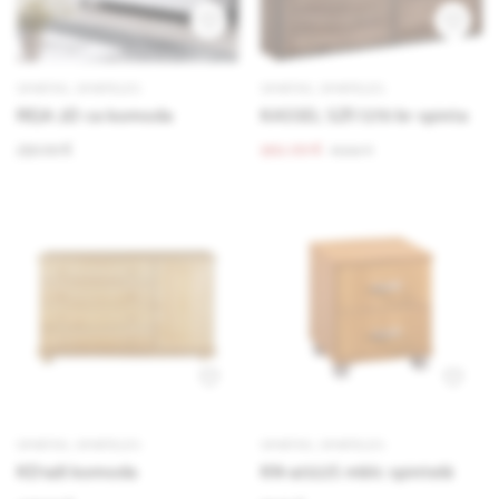
SPINTOS, SPINTELĖS
SPINTOS, SPINTELĖS
REJA 2D ca komoda
KASSEL SZF/270 br spinta
250.00 €
562.00 €
613.02 €
SPINTOS, SPINTELĖS
SPINTOS, SPINTELĖS
KD148 komoda
KN-4022S mblc spintelė