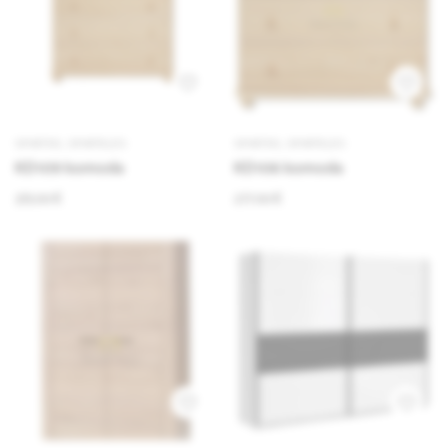
SPINTOS, SPINTELĖS
SPINTOS, SPINTELĖS
KD109 komoda
KD106 komoda
375.00 €
277.00 €