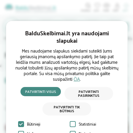
ĮDĖTI
BalduSkelbimai.lt yra naudojami
Minkštieji
Svetainės
Virtuvės
Valgomojo
Miegamojo
Vaikų
slapukai
Mes naudojame slapukus siekdami suteikti Jums
Nauji minkšti kampai kybartuose
geriausią įmanomą apsilankymo patirtį. Jie taip pat
leidžia mums analizuoti vartotojų elgesį, kad galėtume
i
Minkšti kampai
Sofos
Sofos-lovos
Foteliai
Pufa
nuolat tobulinti Jūsų apsilankymo patirtį mūsų skelbimų
portale. Su visa mūsų privatumo politika galite
susipažinti
ČIA
.
Nauji
Naudoti
baldai
PATVIRTINTI VISUS
PATVIRTINTI
baldai
PASIRINKTUS
PATVIRTINTI TIK
BŪTINUS
Būtinieji
Statistiniai