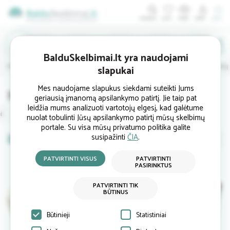
ĮDĖTI
BalduSkelbimai.lt yra naudojami
Minkštieji
Svetainės
Virtuvės
Valgomojo
Miegamojo
Vaikų
slapukai
Mes naudojame slapukus siekdami suteikti Jums
Naujos sofos
geriausią įmanomą apsilankymo patirtį. Jie taip pat
leidžia mums analizuoti vartotojų elgesį, kad galėtume
i
Sofos
Sofos-lovos
Foteliai
Pufai
Kušetės
nuolat tobulinti Jūsų apsilankymo patirtį mūsų skelbimų
portale. Su visa mūsų privatumo politika galite
susipažinti
ČIA
.
Nauji
Naudoti
baldai
PATVIRTINTI VISUS
PATVIRTINTI
baldai
PASIRINKTUS
PATVIRTINTI TIK
BŪTINUS
Būtinieji
Statistiniai