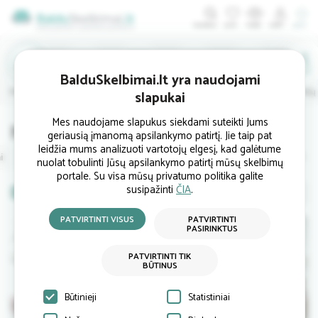
ĮDĖTI
BalduSkelbimai.lt yra naudojami
Minkštieji
Svetainės
Virtuvės
Valgomojo
Miegamojo
Vaikų
slapukai
Mes naudojame slapukus siekdami suteikti Jums
Nauji minkšti kampai lentvaryje
geriausią įmanomą apsilankymo patirtį. Jie taip pat
leidžia mums analizuoti vartotojų elgesį, kad galėtume
i
Minkšti kampai
Sofos
Sofos-lovos
Foteliai
Pufa
nuolat tobulinti Jūsų apsilankymo patirtį mūsų skelbimų
portale. Su visa mūsų privatumo politika galite
susipažinti
ČIA
.
Nauji
Naudoti
baldai
PATVIRTINTI VISUS
PATVIRTINTI
baldai
PASIRINKTUS
PATVIRTINTI TIK
BŪTINUS
Būtinieji
Statistiniai