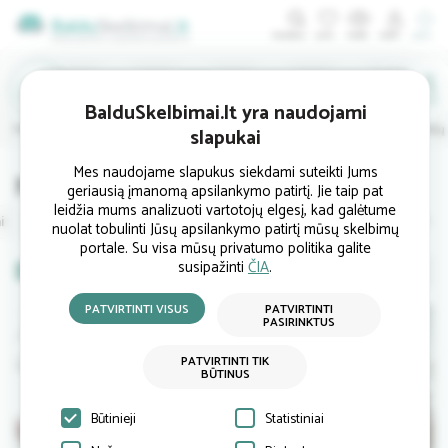
ĮDĖTI
BalduSkelbimai.lt yra naudojami
Minkštieji
Svetainės
Virtuvės
Valgomojo
Miegamojo
Vaikų
slapukai
Mes naudojame slapukus siekdami suteikti Jums
Nauji minkšti kampai utenoje
geriausią įmanomą apsilankymo patirtį. Jie taip pat
leidžia mums analizuoti vartotojų elgesį, kad galėtume
i
Minkšti kampai
Sofos
Sofos-lovos
Foteliai
Pufa
nuolat tobulinti Jūsų apsilankymo patirtį mūsų skelbimų
portale. Su visa mūsų privatumo politika galite
susipažinti
ČIA
.
Nauji
Naudoti
baldai
PATVIRTINTI VISUS
PATVIRTINTI
baldai
PASIRINKTUS
PATVIRTINTI TIK
BŪTINUS
Būtinieji
Statistiniai