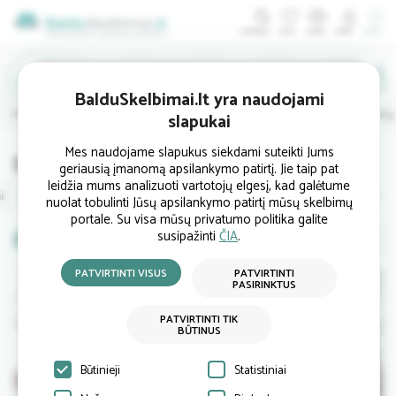
ĮDĖTI
BalduSkelbimai.lt yra naudojami
Minkštieji
Svetainės
Virtuvės
Valgomojo
Miegamojo
Vaikų
slapukai
Mes naudojame slapukus siekdami suteikti Jums
Nauji minkšti kampai vievyje
geriausią įmanomą apsilankymo patirtį. Jie taip pat
leidžia mums analizuoti vartotojų elgesį, kad galėtume
i
Minkšti kampai
Sofos
Sofos-lovos
Foteliai
Pufa
nuolat tobulinti Jūsų apsilankymo patirtį mūsų skelbimų
portale. Su visa mūsų privatumo politika galite
susipažinti
ČIA
.
Nauji
Naudoti
baldai
PATVIRTINTI VISUS
PATVIRTINTI
baldai
PASIRINKTUS
PATVIRTINTI TIK
BŪTINUS
Būtinieji
Statistiniai