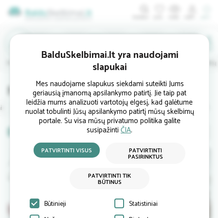
ĮDĖTI
BalduSkelbimai.lt yra naudojami
Minkštieji
Svetainės
Virtuvės
Valgomojo
Miegamojo
Vaikų
slapukai
Mes naudojame slapukus siekdami suteikti Jums
Nauji minkšti kampai vilniuje
geriausią įmanomą apsilankymo patirtį. Jie taip pat
leidžia mums analizuoti vartotojų elgesį, kad galėtume
i
Minkšti kampai
Sofos
Sofos-lovos
Foteliai
Pufa
nuolat tobulinti Jūsų apsilankymo patirtį mūsų skelbimų
portale. Su visa mūsų privatumo politika galite
susipažinti
ČIA
.
Nauji
Naudoti
baldai
PATVIRTINTI VISUS
PATVIRTINTI
baldai
PASIRINKTUS
PATVIRTINTI TIK
BŪTINUS
Būtinieji
Statistiniai