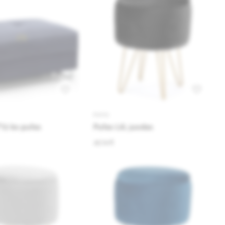
PUFAI
72 bx pufas
Pufas Lili, juodas
45.74 €