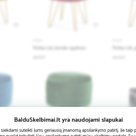
1
PUFAI
PUFAI
Pufas Lili, bordo spalvos
Pufas Lili, 
36.67 €
45.74 €
BalduSkelbimai.lt yra naudojami slapukai
ekdami suteikti Jums geriausią įmanomą apsilankymo patirtį. Jie taip p
1