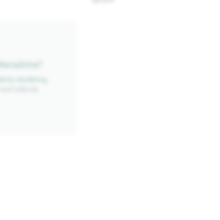
130.00 €
Neradote?
ėkite skelbimą,
kad ieškote