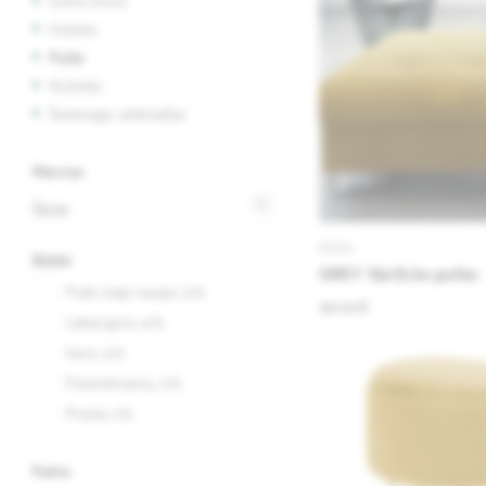
Sofos-lovos
Foteliai
Pufai
Kušetės
Šezlongai, sėdmaišiai
Miestas
Šilutė
PUFAI
Būklė
GREY 75x75 bx pufas
Puiki, kaip naujas, 5/5
197.00 €
Labai gera, 4/5
Gera, 3/5
Patenkinama, 2/5
Prasta, 1/5
Kaina