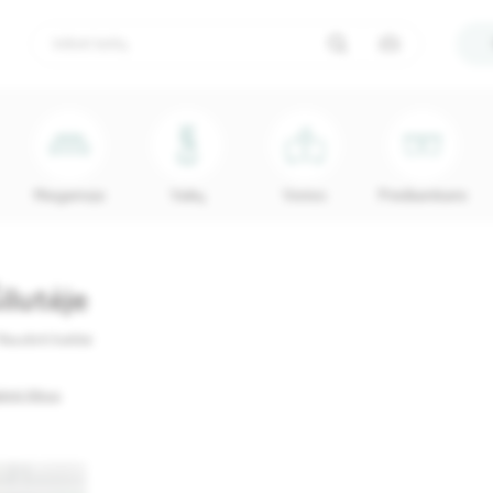
Miegamojo
Vaikų
Vonios
Prieškambario
ilutėje
Naudoti baldai
linti filtrus