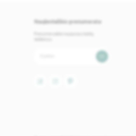
Naujienlaiškio prenumerata
Prenumeruokite naujausius baldų
skelbimus.