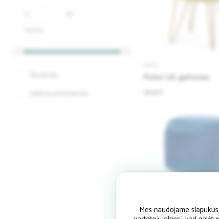
iki
PUFAI
Dovanoja
Pufas Lili, geltonas
38.96 €
Galimas pristatymas
Mes naudojame slapukus si