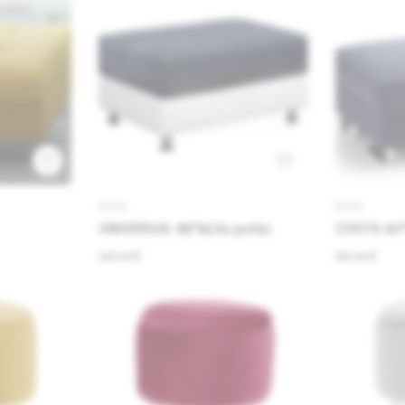
PUFAI
PUFAI
UNIVERSAL 85*65 bx pufas
COSTA 92*
126.00 €
187.00 €