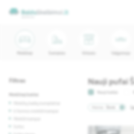
Minkštieji
Svetainės
Virtuvės
Valgomojo
Nauji pufai Š
Filtras
Nauji baldai
Minkštieji baldai
Minkštų baldų komplektai
Miestas:
Šilutė
Ša
U formos minkšti kampai
Minkšti kampai
Sofos