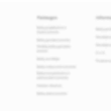
Paslaugos
Informa
Baldų projektavimo ir
Baldų par
dizaino įmonės
Naudojimos
Baldų gamybos įmonės
Naudojimos
Minkštų baldų gamybos
įmonės
D. U. K.
Baldų surinkėjai
Privatumo 
Baldų restauravimo įmonės
Baldų transportavimo ir
perkraustymo įmonės
Interjero dizainas
Baldų valymo įmonės