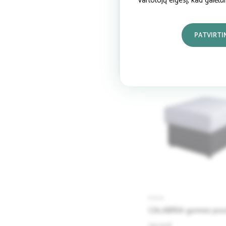
vartotojų elgesį, kad galėt
PUFAI
Pufas Lili, mėlynas
PATVIRTI
36.67 €
PUFAI
CALABRIA gomez pouf