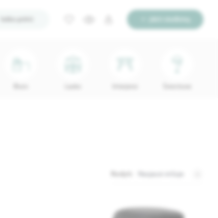
Ieško pirkti
Įdėti skelbimą
Biuro
Lauko
Interjerui
Šviestuvai