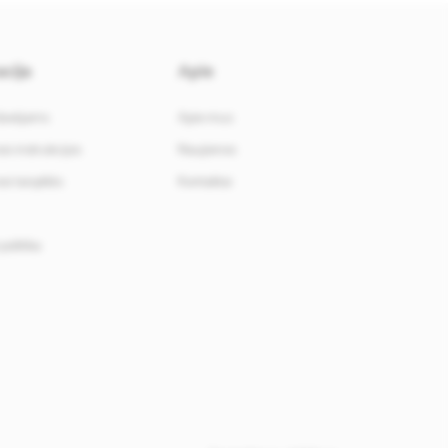
cija
Apie
davėjams
Apie mus
i instrukcijos
Naujienos
i taisyklės
Kontaktai
politika