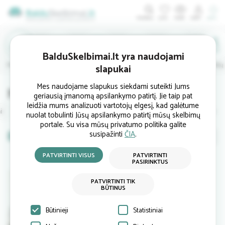
ĮDĖTI
BalduSkelbimai.lt yra naudojami
Minkštieji
Svetainės
Virtuvės
Valgomojo
Miegamojo
Vaikų
slapukai
Mes naudojame slapukus siekdami suteikti Jums
Nauji u formos minkšti kampai
geriausią įmanomą apsilankymo patirtį. Jie taip pat
leidžia mums analizuoti vartotojų elgesį, kad galėtume
i
U formos minkšti kampai
Minkšti kampai
Sofos
Sofo
nuolat tobulinti Jūsų apsilankymo patirtį mūsų skelbimų
portale. Su visa mūsų privatumo politika galite
susipažinti
ČIA
.
Nauji
Naudoti
baldai
PATVIRTINTI VISUS
PATVIRTINTI
baldai
PASIRINKTUS
PATVIRTINTI TIK
BŪTINUS
Būtinieji
Statistiniai