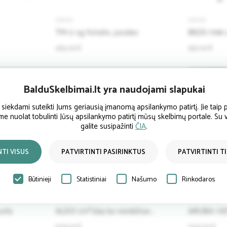
SOFOS
SOFOS
TM-2 sg fotelis, juodas
IBIZA (196 
464.00 €
932.00 €
BalduSkelbimai.lt yra naudojami slapukai
ekdami suteikti Jums geriausią įmanomą apsilankymo patirtį. Jie taip p
ume nuolat tobulinti Jūsų apsilankymo patirtį mūsų skelbimų portale. Su
galite susipažinti
ČIA
.
NTI VISUS
PATVIRTINTI PASIRINKTUS
PATVIRTINTI T
1
Būtinieji
Statistiniai
Našumo
Rinkodaros
MINKŠTI KAMPAI
MINKŠTI KAMP
ofa.
ALDO 211*254 bx minkštas
ARUBA 175
kampas
kampas