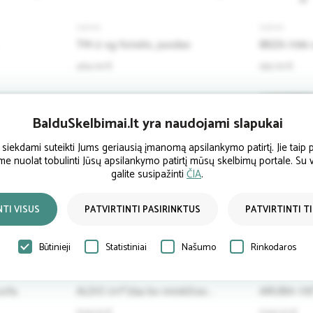
SOFOS
SOFOS
TM-2 sg fotelis, juodas
IBIZA (196 
464.00 €
932.00 €
BalduSkelbimai.lt yra naudojami slapukai
ekdami suteikti Jums geriausią įmanomą apsilankymo patirtį. Jie taip p
ume nuolat tobulinti Jūsų apsilankymo patirtį mūsų skelbimų portale. Su
galite susipažinti
ČIA
.
NTI VISUS
PATVIRTINTI PASIRINKTUS
PATVIRTINTI T
1
Būtinieji
Statistiniai
Našumo
Rinkodaros
MINKŠTI KAMPAI
MINKŠTI KAMP
ofa.
ALDO 211*254 bx minkštas
ARUBA 175
kampas
kampas