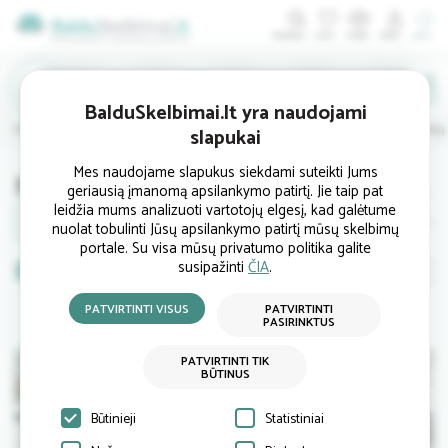
ĮDĖTI
BalduSkelbimai.lt yra naudojami
Minkštieji
Svetainės
Virtuvės
Valgomojo
Miegamojo
Vaikų
slapukai
Mes naudojame slapukus siekdami suteikti Jums
Nauji minkštų baldų komplektai
geriausią įmanomą apsilankymo patirtį. Jie taip pat
leidžia mums analizuoti vartotojų elgesį, kad galėtume
panevėžyje
Minkštų baldų komplektai
U formos minkšti kampai
Minkšt
nuolat tobulinti Jūsų apsilankymo patirtį mūsų skelbimų
portale. Su visa mūsų privatumo politika galite
susipažinti
ČIA
.
Nauji
Naudoti
baldai
PATVIRTINTI VISUS
PATVIRTINTI
baldai
PASIRINKTUS
PATVIRTINTI TIK
BŪTINUS
Būtinieji
Statistiniai