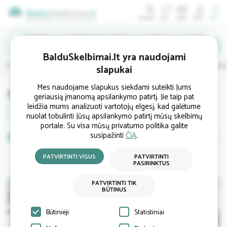
ĮDĖTI
BalduSkelbimai.lt yra naudojami
Minkštieji
Svetainės
Virtuvės
Valgomojo
Miegamojo
Vaikų
slapukai
Mes naudojame slapukus siekdami suteikti Jums
Nauji minkštų baldų komplektai
geriausią įmanomą apsilankymo patirtį. Jie taip pat
leidžia mums analizuoti vartotojų elgesį, kad galėtume
pasvalyse
Minkštų baldų komplektai
U formos minkšti kampai
Minkšt
nuolat tobulinti Jūsų apsilankymo patirtį mūsų skelbimų
portale. Su visa mūsų privatumo politika galite
susipažinti
ČIA
.
Nauji
Naudoti
baldai
PATVIRTINTI VISUS
PATVIRTINTI
baldai
PASIRINKTUS
PATVIRTINTI TIK
BŪTINUS
Būtinieji
Statistiniai