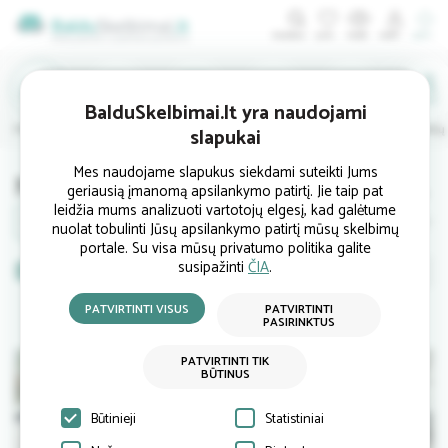
ĮDĖTI
BalduSkelbimai.lt yra naudojami
Minkštieji
Svetainės
Virtuvės
Valgomojo
Miegamojo
Vaikų
slapukai
Mes naudojame slapukus siekdami suteikti Jums
Nauji minkštų baldų komplektai
geriausią įmanomą apsilankymo patirtį. Jie taip pat
leidžia mums analizuoti vartotojų elgesį, kad galėtume
vilkaviškyje
Minkštų baldų komplektai
U formos minkšti kampai
Minkšt
nuolat tobulinti Jūsų apsilankymo patirtį mūsų skelbimų
portale. Su visa mūsų privatumo politika galite
susipažinti
ČIA
.
Nauji
Naudoti
baldai
PATVIRTINTI VISUS
PATVIRTINTI
baldai
PASIRINKTUS
PATVIRTINTI TIK
BŪTINUS
Būtinieji
Statistiniai