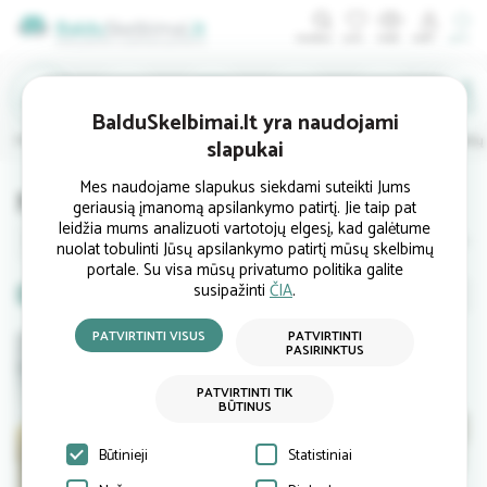
ĮDĖTI
BalduSkelbimai.lt yra naudojami
Minkštieji
Svetainės
Virtuvės
Valgomojo
Miegamojo
Vaikų
slapukai
Mes naudojame slapukus siekdami suteikti Jums
Nauji minkštieji baldai Šiauliuose
geriausią įmanomą apsilankymo patirtį. Jie taip pat
leidžia mums analizuoti vartotojų elgesį, kad galėtume
Minkštų baldų komplektai
U formos minkšti kampai
Minkšt
nuolat tobulinti Jūsų apsilankymo patirtį mūsų skelbimų
portale. Su visa mūsų privatumo politika galite
susipažinti
ČIA
.
Nauji
Naudoti
baldai
PATVIRTINTI VISUS
PATVIRTINTI
baldai
PASIRINKTUS
PATVIRTINTI TIK
BŪTINUS
Būtinieji
Statistiniai