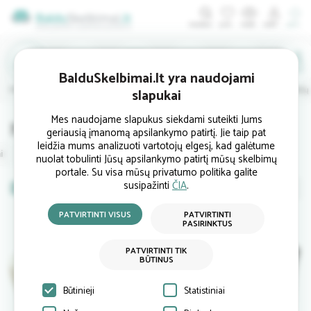
ĮDĖTI
BalduSkelbimai.lt yra naudojami
Minkštieji
Svetainės
Virtuvės
Valgomojo
Miegamojo
Vaikų
slapukai
Mes naudojame slapukus siekdami suteikti Jums
Nauji sofos biržuose
geriausią įmanomą apsilankymo patirtį. Jie taip pat
leidžia mums analizuoti vartotojų elgesį, kad galėtume
i
Sofos
Sofos-lovos
Foteliai
Pufai
Kušetės
nuolat tobulinti Jūsų apsilankymo patirtį mūsų skelbimų
portale. Su visa mūsų privatumo politika galite
susipažinti
ČIA
.
Nauji
Naudoti
baldai
PATVIRTINTI VISUS
PATVIRTINTI
baldai
PASIRINKTUS
PATVIRTINTI TIK
BŪTINUS
Būtinieji
Statistiniai