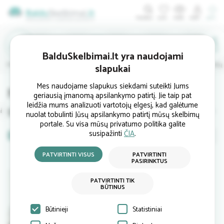
ĮDĖTI
BalduSkelbimai.lt yra naudojami
Minkštieji
Svetainės
Virtuvės
Valgomojo
Miegamojo
Vaikų
slapukai
Mes naudojame slapukus siekdami suteikti Jums
Nauji u formos minkšti kampai
geriausią įmanomą apsilankymo patirtį. Jie taip pat
leidžia mums analizuoti vartotojų elgesį, kad galėtume
skuode
i
U formos minkšti kampai
Minkšti kampai
Sofos
Sofo
nuolat tobulinti Jūsų apsilankymo patirtį mūsų skelbimų
portale. Su visa mūsų privatumo politika galite
susipažinti
ČIA
.
Nauji
Naudoti
baldai
PATVIRTINTI VISUS
PATVIRTINTI
baldai
PASIRINKTUS
PATVIRTINTI TIK
BŪTINUS
Būtinieji
Statistiniai