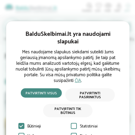
ĮDĖTI
BalduSkelbimai.lt yra naudojami
Minkštieji
Svetainės
Virtuvės
Valgomojo
Miegamojo
Vaikų
slapukai
Mes naudojame slapukus siekdami suteikti Jums
Nauji minkštieji baldai utenoje
geriausią įmanomą apsilankymo patirtį. Jie taip pat
leidžia mums analizuoti vartotojų elgesį, kad galėtume
Minkštų baldų komplektai
U formos minkšti kampai
Minkšt
nuolat tobulinti Jūsų apsilankymo patirtį mūsų skelbimų
portale. Su visa mūsų privatumo politika galite
susipažinti
ČIA
.
Nauji
Naudoti
baldai
PATVIRTINTI VISUS
PATVIRTINTI
baldai
PASIRINKTUS
PATVIRTINTI TIK
BŪTINUS
Būtinieji
Statistiniai