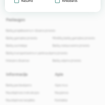
Našumo
Rinkodaros
Paslaugos
Baldų projektavimo ir dizaino įmonės
Baldų gamybos įmonės
Minkštų baldų gamybos įmonės
Baldų surinkėjai
Baldų restauravimo įmonės
Baldų transportavimo ir perkraustymo įmonės
Interjero dizainas
Baldų valymo įmonės
Informacija
Apie
Baldų pardavėjams
Apie mus
Naudojimosi instrukcijos
Naujienos
Naudojimosi taisyklės
Kontaktai