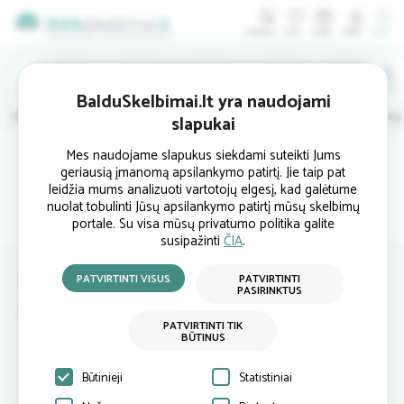
ĮDĖTI
BalduSkelbimai.lt yra naudojami
Minkštieji
Svetainės
Virtuvės
Valgomojo
Miegamojo
Vaikų
slapukai
Mes naudojame slapukus siekdami suteikti Jums
Peržiūrėti skelbimai
geriausią įmanomą apsilankymo patirtį. Jie taip pat
leidžia mums analizuoti vartotojų elgesį, kad galėtume
nuolat tobulinti Jūsų apsilankymo patirtį mūsų skelbimų
portale. Su visa mūsų privatumo politika galite
susipažinti
ČIA
.
Naujienlaiškio prenumerata
PATVIRTINTI VISUS
PATVIRTINTI
PASIRINKTUS
Prenumeruokite naujausius baldų skelbimus.
PATVIRTINTI TIK
BŪTINUS
Būtinieji
Statistiniai